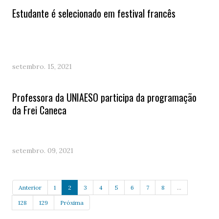
Estudante é selecionado em festival francês
setembro. 15, 2021
Professora da UNIAESO participa da programação
da Frei Caneca
setembro. 09, 2021
Anterior
1
2
3
4
5
6
7
8
...
128
129
Próxima