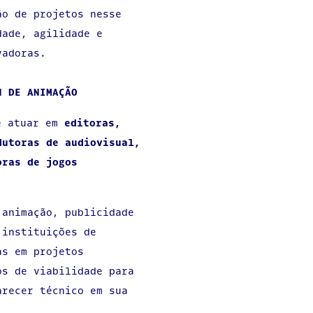
ão de projetos nesse
dade, agilidade e
vadoras.
GN DE ANIMAÇÃO
e atuar em
editoras,
dutoras de audiovisual,
oras de jogos
 animação, publicidade
 instituições de
as em projetos
os de viabilidade para
arecer técnico em sua