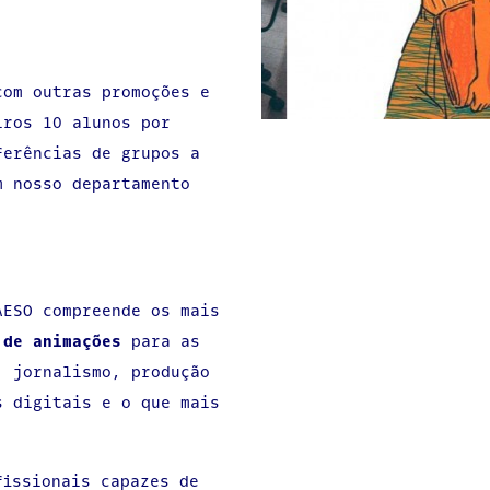
.
com outras promoções e
iros 10 alunos por
ferências de grupos a
m nosso departamento
AESO compreende os mais
 de animações
para as
, jornalismo, produção
s digitais e o que mais
fissionais capazes de