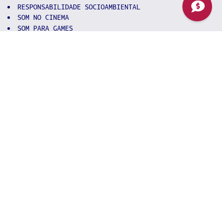
RESPONSABILIDADE SOCIOAMBIENTAL
SOM NO CINEMA
SOM PARA GAMES
SOM PARA PUBLICIDADE E PROPAGANDA
TÉCNICAS DE GRAVAÇÃO
TEORIA E HARMONIA MUSICAL
TÓPICOS ESPECIAIS
WORKSTATIONS DIGITAIS
LIBRAS (OPTATIVA)