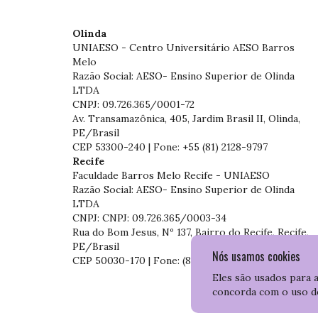
Olinda
UNIAESO - Centro Universitário AESO Barros
Melo
Razão Social: AESO- Ensino Superior de Olinda
LTDA
CNPJ: 09.726.365/0001-72
Av. Transamazônica, 405, Jardim Brasil II, Olinda,
PE/Brasil
CEP 53300-240 | Fone: +55 (81) 2128-9797
Recife
Faculdade Barros Melo Recife - UNIAESO
Razão Social: AESO- Ensino Superior de Olinda
LTDA
CNPJ: CNPJ: 09.726.365/0003-34
Rua do Bom Jesus, Nº 137, Bairro do Recife, Recife,
PE/Brasil
Nós usamos cookies
CEP 50030-170 | Fone: (81) 3204-7536
Eles são usados para 
concorda com o uso d