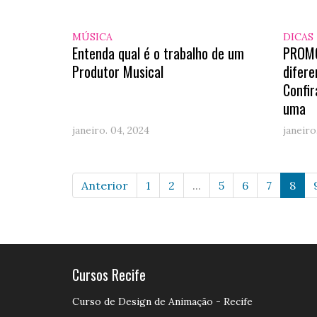
MÚSICA
DICAS
Entenda qual é o trabalho de um
PROMO
Produtor Musical
difere
Confir
uma
janeiro. 04, 2024
janeiro
Anterior
1
2
...
5
6
7
8
Cursos Recife
Curso de Design de Animação - Recife