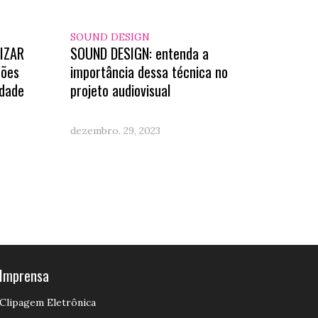
SOUND DESIGN
IZAR
SOUND DESIGN: entenda a
ções
importância dessa técnica no
idade
projeto audiovisual
dezembro. 29, 2023
Imprensa
Clipagem Eletrônica