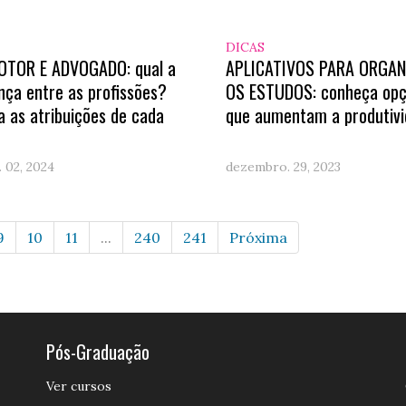
DICAS
TOR E ADVOGADO: qual a
APLICATIVOS PARA ORGAN
nça entre as profissões?
OS ESTUDOS: conheça op
a as atribuições de cada
que aumentam a produtiv
. 02, 2024
dezembro. 29, 2023
9
10
11
...
240
241
Próxima
Pós-Graduação
Ver cursos