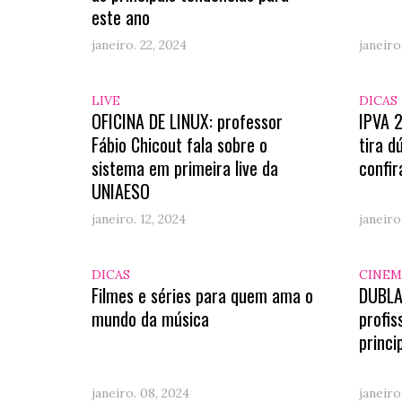
este ano
janeiro. 22, 2024
janeiro
LIVE
DICAS
OFICINA DE LINUX: professor
IPVA 
Fábio Chicout fala sobre o
tira d
sistema em primeira live da
confir
UNIAESO
janeiro. 12, 2024
janeiro
DICAS
CINEM
Filmes e séries para quem ama o
DUBLA
mundo da música
profis
princi
janeiro. 08, 2024
janeiro