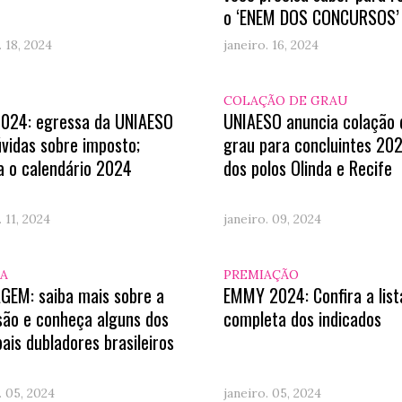
o ‘ENEM DOS CONCURSOS’
. 18, 2024
janeiro. 16, 2024
COLAÇÃO DE GRAU
2024: egressa da UNIAESO
UNIAESO anuncia colação 
úvidas sobre imposto;
grau para concluintes 20
a o calendário 2024
dos polos Olinda e Recife
. 11, 2024
janeiro. 09, 2024
A
PREMIAÇÃO
GEM: saiba mais sobre a
EMMY 2024: Confira a list
são e conheça alguns dos
completa dos indicados
pais dubladores brasileiros
. 05, 2024
janeiro. 05, 2024