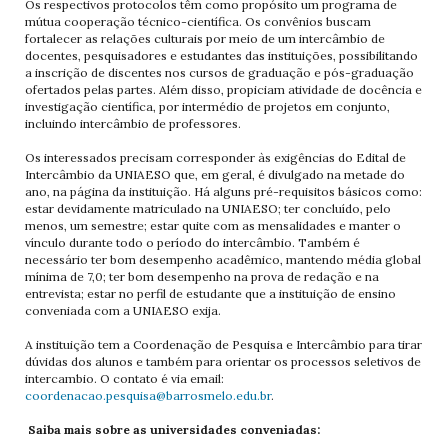
Os respectivos protocolos têm como propósito um programa de
mútua cooperação técnico-científica. Os convênios buscam
fortalecer as relações culturais por meio de um intercâmbio de
docentes, pesquisadores e estudantes das instituições, possibilitando
a inscrição de discentes nos cursos de graduação e pós-graduação
ofertados pelas partes. Além disso, propiciam atividade de docência e
investigação científica, por intermédio de projetos em conjunto,
incluindo intercâmbio de professores.
Os interessados precisam corresponder às exigências do Edital de
Intercâmbio da UNIAESO que, em geral, é divulgado na metade do
ano, na página da instituição. Há alguns pré-requisitos básicos como:
estar devidamente matriculado na UNIAESO; ter concluído, pelo
menos, um semestre; estar quite com as mensalidades e manter o
vínculo durante todo o período do intercâmbio. Também é
necessário ter bom desempenho acadêmico, mantendo média global
mínima de 7,0; ter bom desempenho na prova de redação e na
entrevista; estar no perfil de estudante que a instituição de ensino
conveniada com a UNIAESO exija.
A instituição tem a Coordenação de Pesquisa e Intercâmbio para tirar
dúvidas dos alunos e também para orientar os processos seletivos de
intercambio. O contato é via email:
coordenacao.pesquisa@barrosmelo.edu.br
.
Saiba mais sobre as universidades conveniadas: