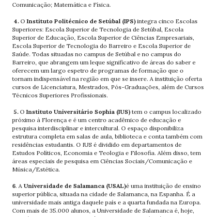
Comunicação; Matemática e Física.
4.
O
Instituto Politécnico de Setúbal (IPS)
integra cinco Escolas
Superiores: Escola Superior de Tecnologia de Setúbal, Escola
Superior de Educação, Escola Superior de Ciências Empresariais,
Escola Superior de Tecnologia do Barreiro e Escola Superior de
Saúde. Todas situadas no campus de Setúbal e no campus do
Barreiro, que abrangem um leque significativo de áreas do saber e
oferecem um largo espetro de programas de formação que o
tornam indispensável na região em que se insere. A instituição oferta
cursos de Licenciatura, Mestrados, Pós-Graduações, além de Cursos
Técnicos Superiores Profissionais.
5.
O
Instituto Universitário Sophia (IUS)
tem o campus localizado
próximo à Florença e é um centro acadêmico de educação e
pesquisa interdisciplinar e intercultural. O espaço disponibiliza
estrutura completa em salas de aula, biblioteca e conta também com
residências estudantis. O IUS é dividido em departamentos de
Estudos Políticos, Economia e Teologia e Filosofia. Além disso, tem
áreas especiais de pesquisa em Ciências Sociais/Comunicação e
Música/Estética.
6
. A
Universidade de Salamanca (USAL)
é uma instituição de ensino
superior pública, situada na cidade de Salamanca, na Espanha. É a
universidade mais antiga daquele país e a quarta fundada na Europa.
Com mais de 35.000 alunos, a Universidade de Salamanca é, hoje,