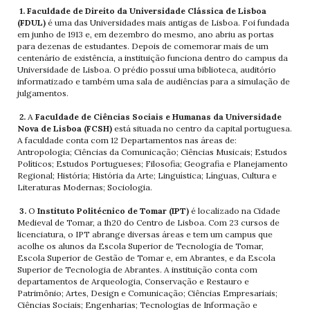
1. Faculdade de Direito da Universidade Clássica de Lisboa
(FDUL)
é uma das Universidades mais antigas de Lisboa. Foi fundada
em junho de 1913 e, em dezembro do mesmo, ano abriu as portas
para dezenas de estudantes. Depois de comemorar mais de um
centenário de existência, a instituição funciona dentro do campus da
Universidade de Lisboa. O prédio possui uma biblioteca, auditório
informatizado e também uma sala de audiências para a simulação de
julgamentos.
2.
A
Faculdade de Ciências Sociais e Humanas da Universidade
Nova de Lisboa (FCSH)
está situada no centro da capital portuguesa.
A faculdade conta com 12 Departamentos nas áreas de:
Antropologia; Ciências da Comunicação; Ciências Musicais; Estudos
Políticos; Estudos Portugueses; Filosofia; Geografia e Planejamento
Regional; História; História da Arte; Linguística; Línguas, Cultura e
Literaturas Modernas; Sociologia.
3.
O
Instituto Politécnico de Tomar (IPT)
é localizado na Cidade
Medieval de Tomar, a 1h20 do Centro de Lisboa. Com 23 cursos de
licenciatura, o IPT abrange diversas áreas e tem um campus que
acolhe os alunos da Escola Superior de Tecnologia de Tomar,
Escola Superior de Gestão de Tomar e, em Abrantes, e da Escola
Superior de Tecnologia de Abrantes. A instituição conta com
departamentos de Arqueologia, Conservação e Restauro e
Patrimônio; Artes, Design e Comunicação; Ciências Empresariais;
Ciências Sociais; Engenharias; Tecnologias de Informação e