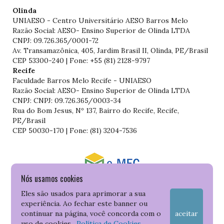
Olinda
UNIAESO - Centro Universitário AESO Barros Melo
Razão Social: AESO- Ensino Superior de Olinda LTDA
CNPJ: 09.726.365/0001-72
Av. Transamazônica, 405, Jardim Brasil II, Olinda, PE/Brasil
CEP 53300-240 | Fone: +55 (81) 2128-9797
Recife
Faculdade Barros Melo Recife - UNIAESO
Razão Social: AESO- Ensino Superior de Olinda LTDA
CNPJ: CNPJ: 09.726.365/0003-34
Rua do Bom Jesus, Nº 137, Bairro do Recife, Recife,
PE/Brasil
CEP 50030-170 | Fone: (81) 3204-7536
Nós usamos cookies
Consulte o cadastro da Instituição no Sistema do e-MEC
Eles são usados para aprimorar a sua
experiência. Ao fechar este banner ou
continuar na página, você concorda com o
aceitar
uso de cookies.
Política de Cookies