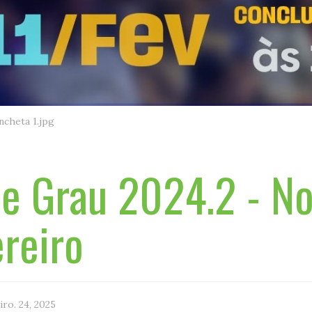
ncheta 1.jpg
e Grau 2024.2 - No
ereiro
iro. 24, 2025