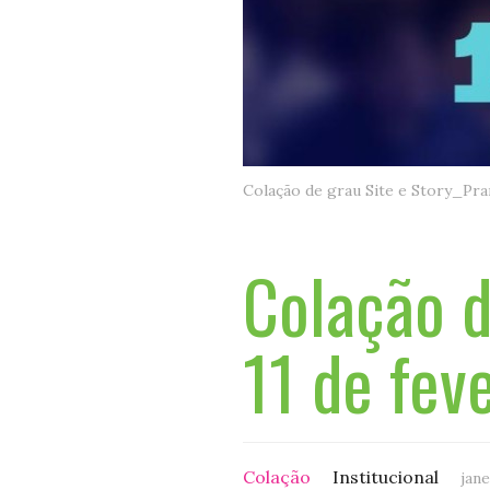
Colação de grau Site e Story_Pra
Colação d
11 de fev
Colação
Institucional
jane