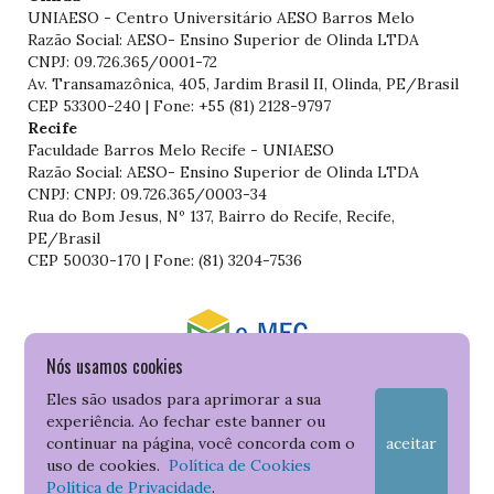
UNIAESO - Centro Universitário AESO Barros Melo
Razão Social: AESO- Ensino Superior de Olinda LTDA
CNPJ: 09.726.365/0001-72
Av. Transamazônica, 405, Jardim Brasil II, Olinda, PE/Brasil
CEP 53300-240 | Fone: +55 (81) 2128-9797
Recife
Faculdade Barros Melo Recife - UNIAESO
Razão Social: AESO- Ensino Superior de Olinda LTDA
CNPJ: CNPJ: 09.726.365/0003-34
Rua do Bom Jesus, Nº 137, Bairro do Recife, Recife,
PE/Brasil
CEP 50030-170 | Fone: (81) 3204-7536
Nós usamos cookies
Consulte o cadastro da Instituição no Sistema do e-MEC
Eles são usados para aprimorar a sua
experiência. Ao fechar este banner ou
continuar na página, você concorda com o
aceitar
uso de cookies.
Política de Cookies
Política de Privacidade
.