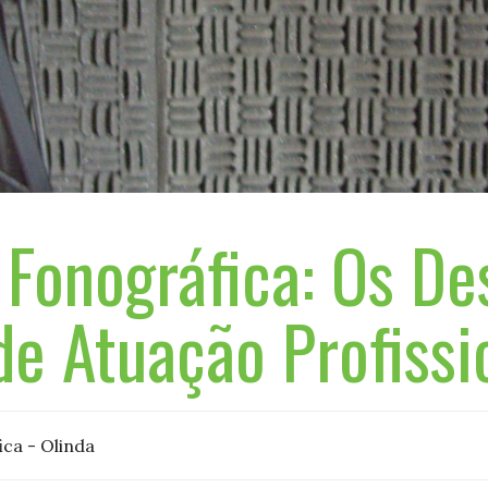
Fonográfica: Os Des
de Atuação Profissi
ca - Olinda