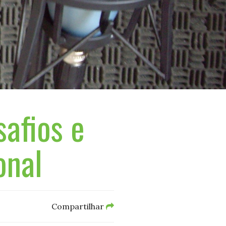
afios e
onal
Compartilhar