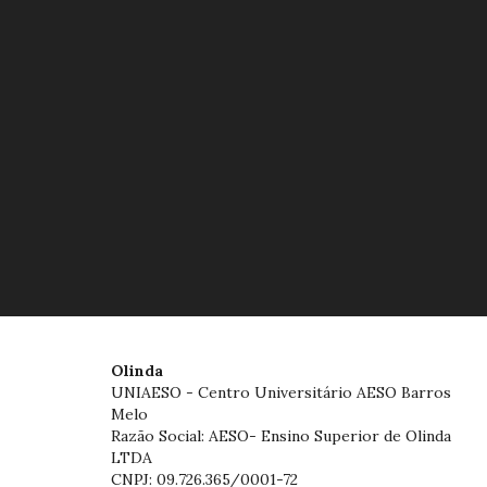
Olinda
UNIAESO - Centro Universitário AESO Barros
Melo
Razão Social: AESO- Ensino Superior de Olinda
LTDA
CNPJ: 09.726.365/0001-72