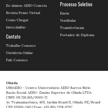
Processo Seletivo
Ex-alunos: AESO Conecta
Revista Pense Virtual
Enem
Como Chegar
Vestibular
Intercâmbio
Transferências
Contato
Portador de Diploma
Trabalhe Conosco
Ouvidoria Online
Fale Conosco
Olinda
UNIAESO - Centro Universitário AESO Barros Melo
Razão Social: AESO- Ensino Superior de Olinda LTDA
CNPJ: 09.726.365/0001-72
Av. Transamazônica, 405, Jardim Brasil II, Olinda, PE/Brasil
CEP 53300-240 | Fone: +55 (81) 2128-9797