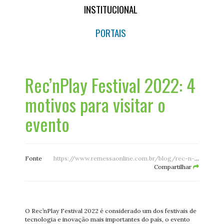
INSTITUCIONAL
PORTAIS
Rec’nPlay Festival 2022: 4
motivos para visitar o
evento
Fonte
https://www.remessaonline.com.br/blog/rec-n-play-festival-4-motivos-para-visitar/
Compartilhar
O Rec’nPlay Festival 2022 é considerado um dos festivais de
tecnologia e inovação mais importantes do país, o evento