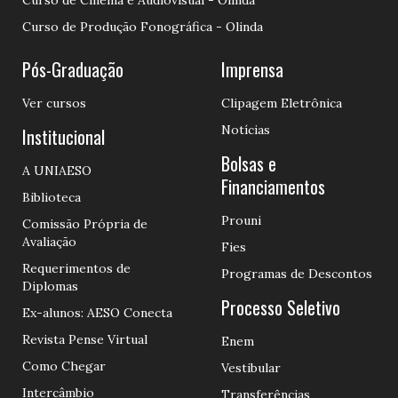
Curso de Cinema e Audiovisual - Olinda
Curso de Produção Fonográfica - Olinda
Pós-Graduação
Imprensa
Ver cursos
Clipagem Eletrônica
Notícias
Institucional
Bolsas e
A UNIAESO
Financiamentos
Biblioteca
Prouni
Comissão Própria de
Avaliação
Fies
Requerimentos de
Programas de Descontos
Diplomas
Processo Seletivo
Ex-alunos: AESO Conecta
Revista Pense Virtual
Enem
Como Chegar
Vestibular
Intercâmbio
Transferências