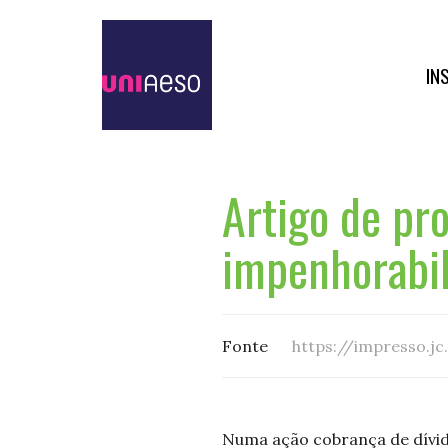
IN
Artigo de pr
impenhorabil
Fonte
https://impresso.jc.ne10.uol.com.br/index.php?id
Numa ação cobrança de dívid