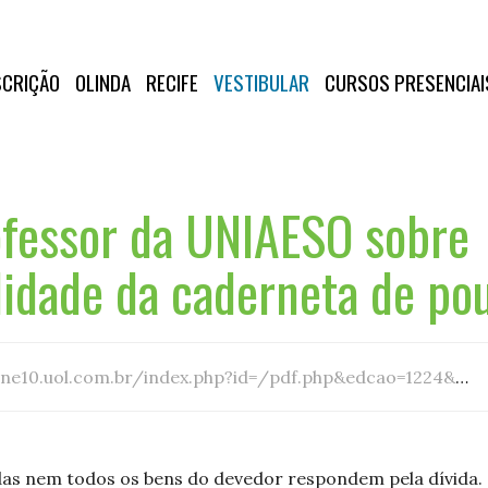
SCRIÇÃO
OLINDA
RECIFE
VESTIBULAR
CURSOS PRESENCIAI
ofessor da UNIAESO sobre
idade da caderneta de po
=/pdf.php&edcao=1224&file=https://imagens.ne10.uol.com.br/veiculos/impresso/jconline/2022/09/13/22071a/pdf/0913_01_CAP_05-DIG.pdf
as nem todos os bens do devedor respondem pela dívida.