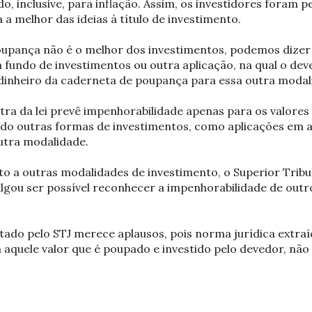
, inclusive, para inflação. Assim, os investidores foram 
a melhor das ideias à título de investimento.
upança não é o melhor dos investimentos, podemos dizer 
fundo de investimentos ou outra aplicação, na qual o dev
u dinheiro da caderneta de poupança para essa outra moda
tra da lei prevê impenhorabilidade apenas para os valore
o outras formas de investimentos, como aplicações em aç
utra modalidade.
nto a outras modalidades de investimento, o Superior Tribu
julgou ser possível reconhecer a impenhorabilidade de out
do pelo STJ merece aplausos, pois norma jurídica extraída
 aquele valor que é poupado e investido pelo devedor, nã