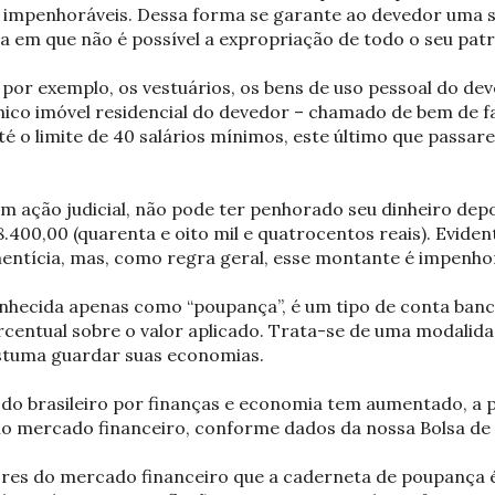
impenhoráveis. Dessa forma se garante ao devedor uma s
a em que não é possível a expropriação de todo o seu pat
por exemplo, os vestuários, os bens de uso pessoal do deve
nico imóvel residencial do devedor – chamado de bem de fa
 o limite de 40 salários mínimos, este último que passare
m ação judicial, não pode ter penhorado seu dinheiro dep
.400,00 (quarenta e oito mil e quatrocentos reais). Evide
mentícia, mas, como regra geral, esse montante é impenho
nhecida apenas como “poupança”, é um tipo de conta banc
rcentual sobre o valor aplicado. Trata-se de uma modalid
ostuma guardar suas economias.
e do brasileiro por finanças e economia tem aumentado, a
no mercado financeiro, conforme dados da nossa Bolsa de V
res do mercado financeiro que a caderneta de poupança 