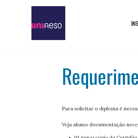
IN
Requerime
Para solicitar o diploma é neces
Veja abaixo documentação neces
01 (uma) cópia da Certidã