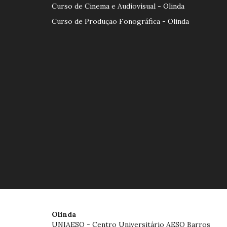
Curso de Cinema e Audiovisual - Olinda
Curso de Produção Fonográfica - Olinda
Olinda
UNIAESO - Centro Universitário AESO Barros