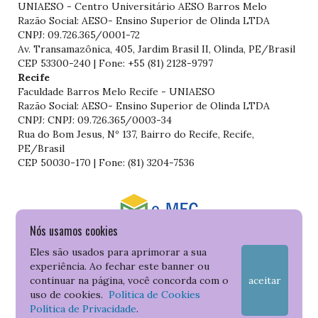
UNIAESO - Centro Universitário AESO Barros Melo
Razão Social: AESO- Ensino Superior de Olinda LTDA
CNPJ: 09.726.365/0001-72
Av. Transamazônica, 405, Jardim Brasil II, Olinda, PE/Brasil
CEP 53300-240 | Fone: +55 (81) 2128-9797
Recife
Faculdade Barros Melo Recife - UNIAESO
Razão Social: AESO- Ensino Superior de Olinda LTDA
CNPJ: CNPJ: 09.726.365/0003-34
Rua do Bom Jesus, Nº 137, Bairro do Recife, Recife,
PE/Brasil
CEP 50030-170 | Fone: (81) 3204-7536
Nós usamos cookies
Consulte o cadastro da Instituição no Sistema do e-MEC
Eles são usados para aprimorar a sua
experiência. Ao fechar este banner ou
continuar na página, você concorda com o
aceitar
uso de cookies.
Política de Cookies
Política de Privacidade
.