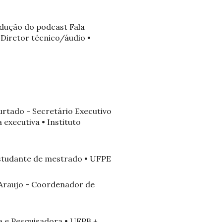
odução do podcast Fala
 Diretor técnico/áudio •
Furtado - Secretário Executivo
 executiva • Instituto
Estudante de mestrado • UFPE
n Araujo - Coordenador de
ora e Pesquisadora • UFPB +