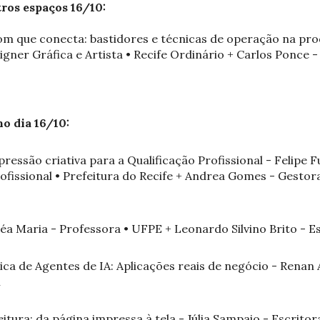
ros espaços 16/10:
- Som que conecta: bastidores e técnicas de operação na pr
gner Gráfica e Artista • Recife Ordinário + Carlos Ponce -
no dia 16/10:
pressão criativa para a Qualificação Profissional - Felipe 
ofissional • Prefeitura do Recife + Andrea Gomes - Gestora
éa Maria - Professora • UFPE + Leonardo Silvino Brito - 
ica de Agentes de IA: Aplicações reais de negócio - Rena
i
leitura: da página impressa à tela - Júlia Sampaio - Escrit