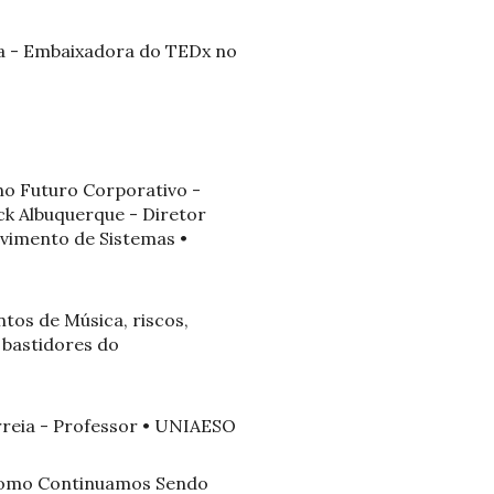
ma - Embaixadora do TEDx no
no Futuro Corporativo -
ck Albuquerque - Diretor
lvimento de Sistemas •
ntos de Música, riscos,
 bastidores do
rreia - Professor • UNIAESO
 Como Continuamos Sendo