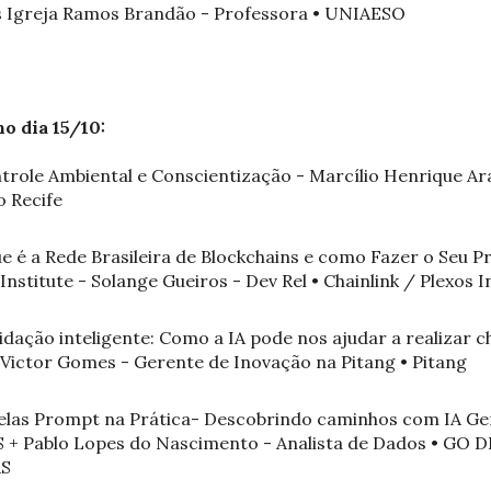
s Igreja Ramos Brandão - Professora • UNIAESO
o dia 15/10:
ntrole Ambiental e Conscientização - Marcílio Henrique Ara
o Recife
e é a Rede Brasileira de Blockchains e como Fazer o Seu P
nstitute - Solange Gueiros - Dev Rel • Chainlink / Plexos I
alidação inteligente: Como a IA pode nos ajudar a realizar
Victor Gomes - Gerente de Inovação na Pitang • Pitang
elas Prompt na Prática- Descobrindo caminhos com IA Gene
S + Pablo Lopes do Nascimento - Analista de Dados • GO 
AS