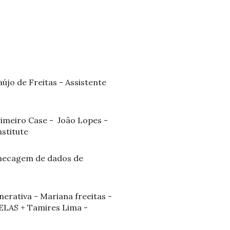
újo de Freitas - Assistente
rimeiro Case - João Lopes -
nstitute
 checagem de dados de
rativa - Mariana freeitas -
DELAS + Tamires Lima -