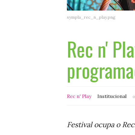
sympla_rec_n_play.png
Rec n' Pl
programa
Rec n' Play
Institucional
o
Festival ocupa o Re