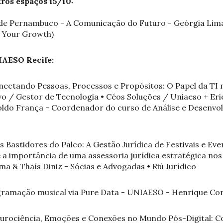
os espaços 15/10:
r de Pernambuco - A Comunicação do Futuro - Geórgia Li
r Your Growth)
AESO Recife:
onectando Pessoas, Processos e Propósitos: O Papel da TI 
ivo / Gestor de Tecnologia • Céos Soluções / Uniaeso + Eri
oldo França - Coordenador do curso de Análise e Desenvo
s Bastidores do Palco: A Gestão Jurídica de Festivais e Eve
e a importância de uma assessoria jurídica estratégica nos
a & Thaís Diniz - Sócias e Advogadas • Riú Jurídico
gramação musical via Pure Data - UNIAESO - Henrique Co
Neurociência, Emoções e Conexões no Mundo Pós-Digital: