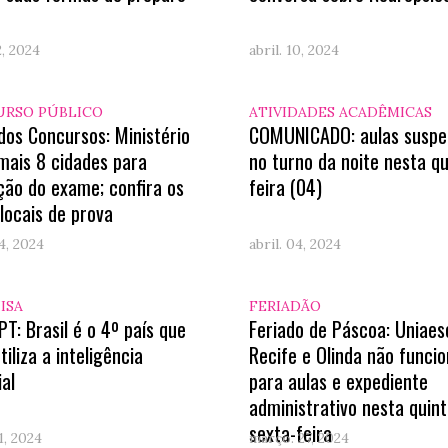
2, 2024
abril. 10, 2024
RSO PÚBLICO
ATIVIDADES ACADÊMICAS
os Concursos: Ministério
COMUNICADO: aulas suspe
 mais 8 cidades para
no turno da noite nesta qu
ção do exame; confira os
feira (04)
locais de prova
04, 2024
abril. 04, 2024
ISA
FERIADÃO
T: Brasil é o 4º país que
Feriado de Páscoa: Uniaes
tiliza a inteligência
Recife e Olinda não funci
ial
para aulas e expediente
administrativo nesta quint
sexta-feira
1, 2024
março. 27, 2024