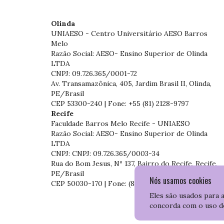
Olinda
UNIAESO - Centro Universitário AESO Barros
Melo
Razão Social: AESO- Ensino Superior de Olinda
LTDA
CNPJ: 09.726.365/0001-72
Av. Transamazônica, 405, Jardim Brasil II, Olinda,
PE/Brasil
CEP 53300-240 | Fone: +55 (81) 2128-9797
Recife
Faculdade Barros Melo Recife - UNIAESO
Razão Social: AESO- Ensino Superior de Olinda
LTDA
CNPJ: CNPJ: 09.726.365/0003-34
Rua do Bom Jesus, Nº 137, Bairro do Recife, Recife,
PE/Brasil
Nós usamos cookies
CEP 50030-170 | Fone: (81) 3204-7536
Eles são usados para 
concorda com o uso d