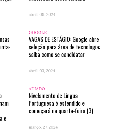
abril. 09, 2024
GOOGLE
nsas
VAGAS DE ESTÁGIO: Google abre
inta-
seleção para área de tecnologia;
saiba como se candidatar
abril. 03, 2024
ADIADO
o
Nivelamento de Língua
onam
Portuguesa é estendido e
começará na quarta-feira (3)
a e
março. 27, 2024