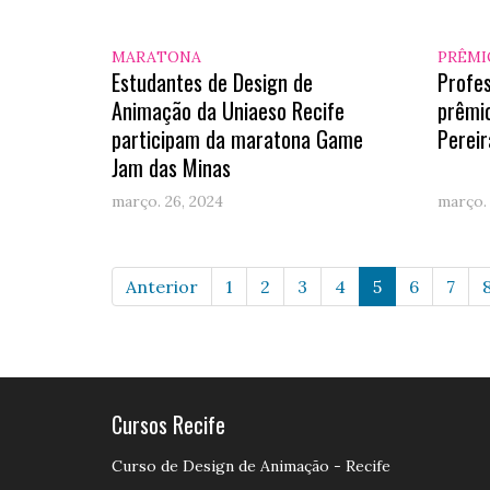
MARATONA
PRÊMI
Estudantes de Design de
Profe
Animação da Uniaeso Recife
prêmio
participam da maratona Game
Pereir
Jam das Minas
março. 26, 2024
março. 
Anterior
1
2
3
4
5
6
7
Cursos Recife
Curso de Design de Animação - Recife