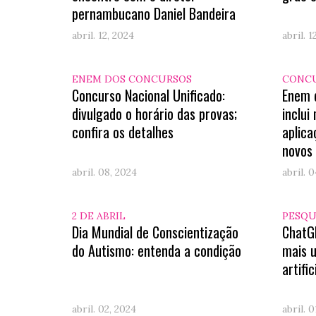
pernambucano Daniel Bandeira
abril. 12, 2024
abril. 1
ENEM DOS CONCURSOS
CONCU
Concurso Nacional Unificado:
Enem d
divulgado o horário das provas;
inclui
confira os detalhes
aplica
novos 
abril. 08, 2024
abril. 
2 DE ABRIL
PESQU
Dia Mundial de Conscientização
ChatGP
do Autismo: entenda a condição
mais u
artific
abril. 02, 2024
abril. 0