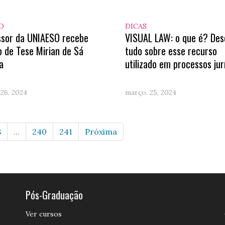
O
DICAS
ssor da UNIAESO recebe
VISUAL LAW: o que é? Des
 de Tese Mirian de Sá
tudo sobre esse recurso
a
utilizado em processos jur
26, 2024
março. 25, 2024
8
...
240
241
Próxima
Pós-Graduação
Ver cursos