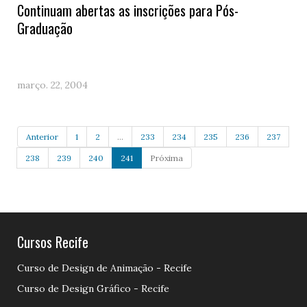
Continuam abertas as inscrições para Pós-
Graduação
março. 22, 2004
Anterior
1
2
...
233
234
235
236
237
238
239
240
241
Próxima
Cursos Recife
Curso de Design de Animação - Recife
Curso de Design Gráfico - Recife