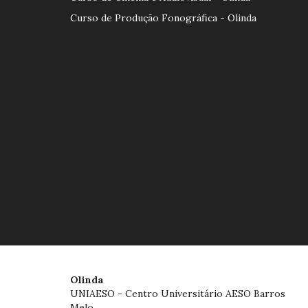
Curso de Produção Fonográfica - Olinda
Olinda
UNIAESO - Centro Universitário AESO Barros
Melo