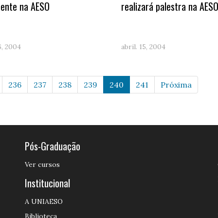
ente na AESO
realizará palestra na AES
16, 2004
abril. 15, 2004
236
237
238
239
240
241
Próxima
Pós-Graduação
Ver cursos
Institucional
A UNIAESO
Biblioteca