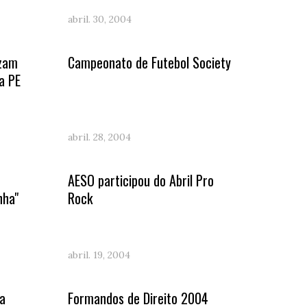
abril. 30, 2004
izam
Campeonato de Futebol Society
a PE
abril. 28, 2004
AESO participou do Abril Pro
nha"
Rock
abril. 19, 2004
sa
Formandos de Direito 2004