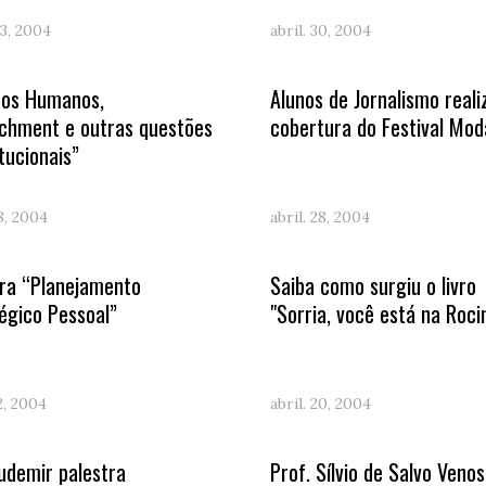
3, 2004
abril. 30, 2004
tos Humanos,
Alunos de Jornalismo real
chment e outras questões
cobertura do Festival Mod
tucionais”
28, 2004
abril. 28, 2004
tra “Planejamento
Saiba como surgiu o livro
égico Pessoal”
"Sorria, você está na Roci
22, 2004
abril. 20, 2004
Ludemir palestra
Prof. Sílvio de Salvo Veno