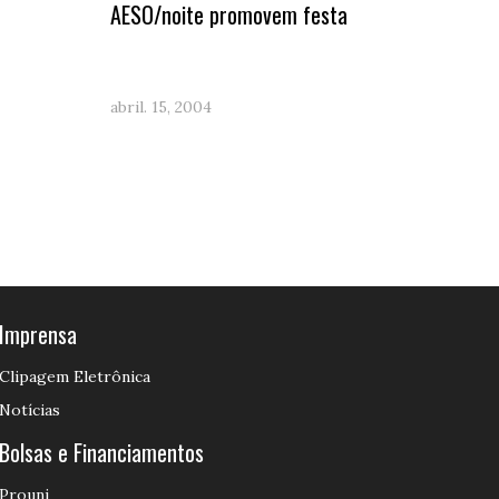
O
AESO/noite promovem festa
abril. 15, 2004
Imprensa
Clipagem Eletrônica
Notícias
Bolsas e Financiamentos
Prouni