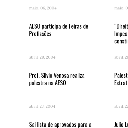
maio. 06, 2004
maio. 0
AESO participa de Feiras de
“Direi
Profissões
Impea
consti
abril. 28, 2004
abril. 
Prof. Silvio Venosa realiza
Pales
palestra na AESO
Estrat
abril. 23, 2004
abril. 
Sai lista de aprovados para a
Julio 