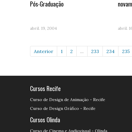
Pós-Graduação
novam
abril. 19, 2004
abril. 
Anterior
1
2
...
233
234
235
Cursos Recife
Curso de Design de Animação - Recife
Curso de Design Gráfico - Recife
Cursos Olinda
Curso de Cinema e Audiovisual - Olinda