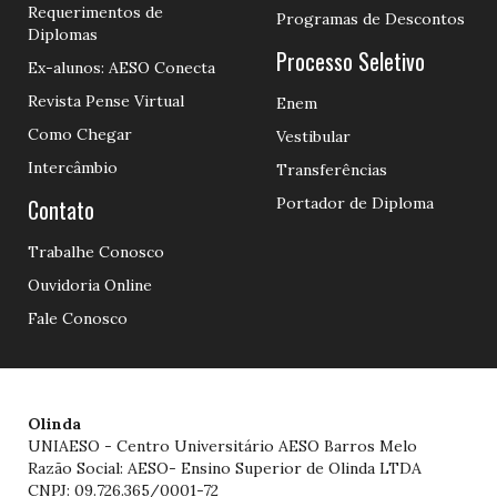
Requerimentos de
Programas de Descontos
Diplomas
Processo Seletivo
Ex-alunos: AESO Conecta
Revista Pense Virtual
Enem
Como Chegar
Vestibular
Intercâmbio
Transferências
Contato
Portador de Diploma
Trabalhe Conosco
Ouvidoria Online
Fale Conosco
Olinda
UNIAESO - Centro Universitário AESO Barros Melo
Razão Social: AESO- Ensino Superior de Olinda LTDA
CNPJ: 09.726.365/0001-72